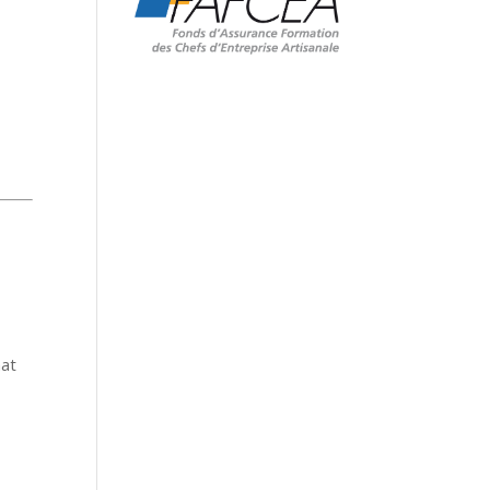
,
nat