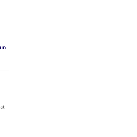
 un
nat