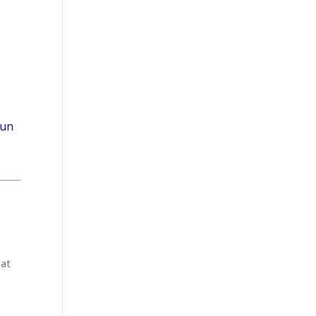
 un
nat