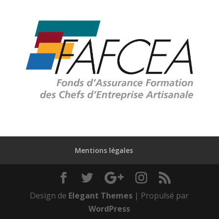
Mentions légales
Design de
Elegant Themes
| Propulsé par
WordPress